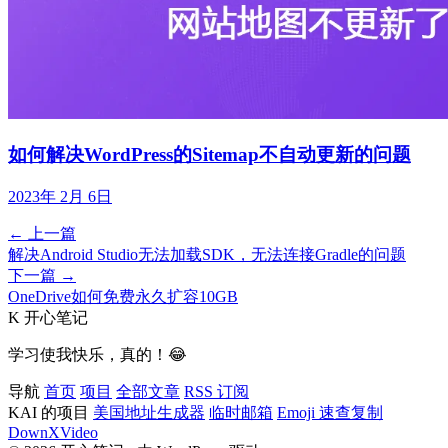
如何解决WordPress的Sitemap不自动更新的问题
2023年 2月 6日
← 上一篇
解决Android Studio无法加载SDK，无法连接Gradle的问题
下一篇 →
OneDrive如何免费永久扩容10GB
K
开心笔记
学习使我快乐，真的！😂
导航
首页
项目
全部文章
RSS 订阅
KAI 的项目
美国地址生成器
临时邮箱
Emoji 速查复制
DownXVideo