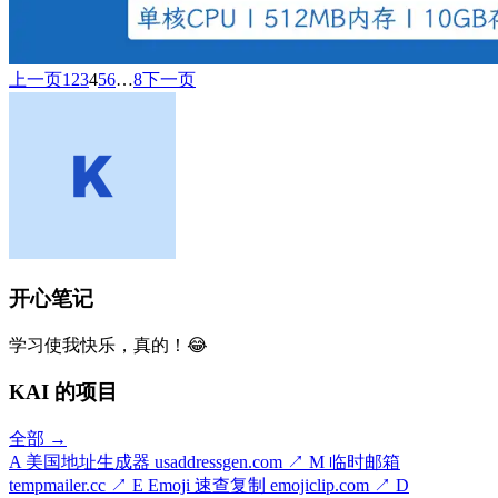
上一页
1
2
3
4
5
6
…
8
下一页
开心笔记
学习使我快乐，真的！😂
KAI 的项目
全部 →
A
美国地址生成器
usaddressgen.com
↗
M
临时邮箱
tempmailer.cc
↗
E
Emoji 速查复制
emojiclip.com
↗
D