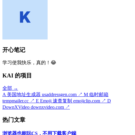
开心笔记
学习使我快乐，真的！😂
KAI 的项目
全部 →
A
美国地址生成器
usaddressgen.com
↗
M
临时邮箱
tempmailer.cc
↗
E
Emoji 速查复制
emojiclip.com
↗
D
DownXVideo
downxvideo.com
↗
热门文章
浏览器也能玩CS，不用下载客户端