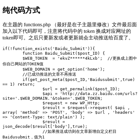
纯代码方式
在主题的 functions.php （最好是在子主题里修改）文件最后面
加入以下代码即可，注意将代码中的 token 换成对应网址的
token即可。之后只要新发或者更新就会主动推送给百度了。
if(!function_exists('Baidu_Submit')){

	function Baidu_Submit($post_ID) {

	$WEB_TOKEN  = 'ekvZ******4kLxb';  //更换成上图中
你自己网站的TOKEN值

	$WEB_DOMAIN = get_option('home');

	//已成功推送的文章不再推送

	if(get_post_meta($post_ID,'Baidusubmit',true) 
== 1) return;

		$url = get_permalink($post_ID);

		$api = 'http://data.zz.baidu.com/urls?
site='.$WEB_DOMAIN.'&token='.$WEB_TOKEN;

		$request = new WP_Http;

		$result = $request->request( $api , 
array( 'method' => 'POST', 'body' => $url , 'headers' 
=> 'Content-Type: text/plain') );

		$result = 
json_decode($result['body'],true);

		//如果推送成功则在文章新增自定义栏目
Baidusubmit，值为1
